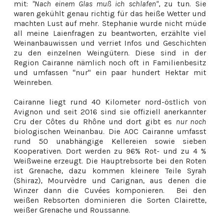
mit:
"Nach einem Glas muß ich schlafen"
, zu tun. Sie
waren gekühlt genau richtig für das heiße Wetter und
machten Lust auf mehr. Stephanie wurde nicht müde
all meine Laienfragen zu beantworten, erzählte viel
Weinanbauwissen und verriet Infos und Geschichten
zu den einzelnen Weingütern. Diese sind in der
Region Cairanne nämlich noch oft in Familienbesitz
und umfassen "nur" ein paar hundert Hektar mit
Weinreben.
Cairanne liegt rund 40 Kilometer nord-östlich von
Avignon und seit 2016 sind sie offiziell anerkannter
Cru der Côtes du Rhône und dort gibt es
nur noch
biologischen Weinanbau. Die AOC Cairanne umfasst
rund 50 unabhängige Kellereien sowie sieben
Kooperativen. Dort werden zu 96% Rot- und zu 4 %
Weißweine erzeugt. Die Hauptrebsorte bei den Roten
ist Grenache, dazu kommen kleinere Teile Syrah
(Shiraz), Mourvèdre und Carignan, aus denen die
Winzer dann die Cuvées komponieren. Bei den
weißen Rebsorten dominieren die Sorten Clairette,
weißer Grenache und Roussanne.