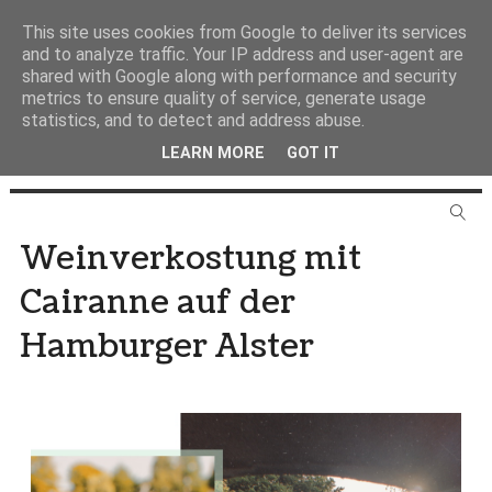
This site uses cookies from Google to deliver its services
and to analyze traffic. Your IP address and user-agent are
shared with Google along with performance and security
metrics to ensure quality of service, generate usage
statistics, and to detect and address abuse.
LEARN MORE
GOT IT
Weinverkostung mit
Cairanne auf der
Hamburger Alster