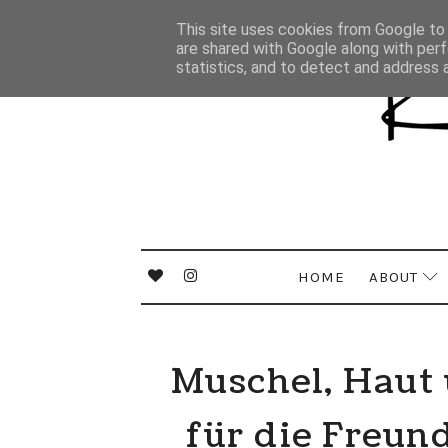
This site uses cookies from Google to d
are shared with Google along with perf
statistics, and to detect and address 
HOME
ABOUT
Muschel, Haut 
für die Freun