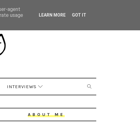
user-agent
erate usage
LEARN MORE
GOT IT
INTERVIEWS
ABOUT ME