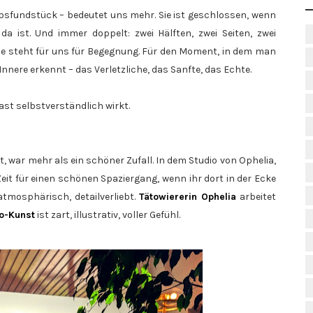
laubsfundstück – bedeutet uns mehr. Sie ist geschlossen, wenn
da ist. Und immer doppelt: zwei Hälften, zwei Seiten, zwei
ie steht für uns für Begegnung. Für den Moment, in dem man
nnere erkennt – das Verletzliche, das Sanfte, das Echte.
st selbstverständlich wirkt.
, war mehr als ein schöner Zufall. In dem Studio von Ophelia,
it für einen schönen Spaziergang, wenn ihr dort in der Ecke
 atmosphärisch, detailverliebt.
Tätowiererin Ophelia
arbeitet
o-Kunst
ist zart, illustrativ, voller Gefühl.