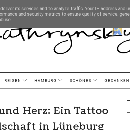
eliver its services and to analyze traffic. Your IP address and 
ormance and security metrics to ensure quality of service, gen
abuse.
REISEN
HAMBURG
SCHÖNES
GEDANKEN
und Herz: Ein Tattoo
dschaft in Lüneburg