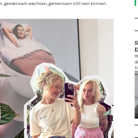
n, gemeinsam wachsen, gemeinsam still sein können.
S
E
1
d
D