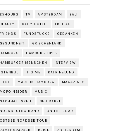
25HOURS
TV
AMSTERDAM
BALI
BEAUTY
DAILY OUTFIT
FREITAG
FRIENDS
FUNDSTÜCKE
GEDANKEN
GESUNDHEIT
GRIECHENLAND
HAMBURG
HAMBURG TIPPS
HAMBURGER MENSCHEN
INTERVIEW
ISTANBUL
IT´S ME
KATRINELUND
LIEBE
MADE IN HAMBURG
MAGAZINES
MOPOINSIDER
MUSIC
NACHHALTIGKEIT
NEU DABEI
NORDDEUTSCHLAND
ON THE ROAD
OSTSEE NORDSEE TOUR
PHOTOGRAPHER
REISE
ROTTERDAM