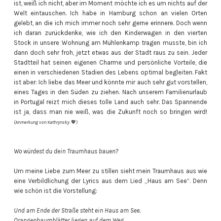
ist, weiß ich nicht, aber im Moment möchte ich es um nichts auf der
Welt eintauschen. Ich habe in Hamburg schon an vielen Orten
gelebt, an die ich mich immer noch sehr gerne erinnere. Doch wenn
ich daran zurückdenke, wie ich den Kinderwagen in den vierten
Stock in unsere Wohnung am Mühlenkamp tragen musste, bin ich
dann doch sehr froh, jetzt etwas aus der Stadt raus zu sein. Jeder
Stadtteil hat seinen eigenen Charme und persönliche Vorteile, die
einen in verschiedenen Stadien des Lebens optimal begleiten. Fakt
ist aber: Ich liebe das Meer und könnte mir auch sehr gut vorstellen,
eines Tages in den Süden zu ziehen. Nach unserem Familienurlaub
in Portugal reizt mich dieses tolle Land auch sehr. Das Spannende
ist ja, dass man nie weiß, was die Zukunft noch so bringen wird!
(Anmerkung von Kathrynsky:
💖
)
Wo würdest du dein Traumhaus bauen?
Um meine Liebe zum Meer zu stillen sieht mein Traumhaus aus wie
eine Verbildlichung der Lyrics aus dem Lied „Haus am See“. Denn
wie schön ist die Vorstellung:
Und am Ende der Straße steht ein Haus am See.
Orangenbaumblätter liegen auf dem Weg.