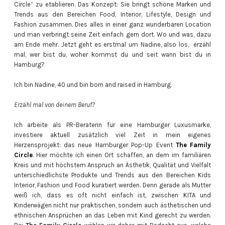
Circle“ zu etablieren. Das Konzept: Sie bringt schöne Marken und
Trends aus den Bereichen Food, Interior, Lifestyle, Design und
Fashion zusammen. Dies alles in einer ganz wunderbaren Location
und man verbringt seine Zeit einfach gern dort. Wo und was, dazu
am Ende mehr. Jetzt geht es erstmal um Nadine, also los, erzähl
mal, wer bist du, woher kommst du und seit wann bist du in
Hamburg?
Ich bin Nadine, 40 und bin born and raised in Hamburg.
Erzähl mal von deinem Beruf?
Ich arbeite als PR-Beraterin für eine Hamburger Luxusmarke,
investiere aktuell zusätzlich viel Zeit in mein eigenes
Herzensprojekt: das neue Hamburger Pop-Up Event
The Family
Circle
. Hier möchte ich einen Ort schaffen, an dem im familiären
Kreis und mit höchstem Anspruch an Ästhetik, Qualität und Vielfalt
unterschiedlichste Produkte und Trends aus den Bereichen Kids
Interior, Fashion und Food kuratiert werden. Denn gerade als Mutter
weiß ich, dass es oft nicht einfach ist, zwischen KITA und
Kinderwägen nicht nur praktischen, sondern auch ästhetischen und
ethnischen Ansprüchen an das Leben mit Kind gerecht zu werden.