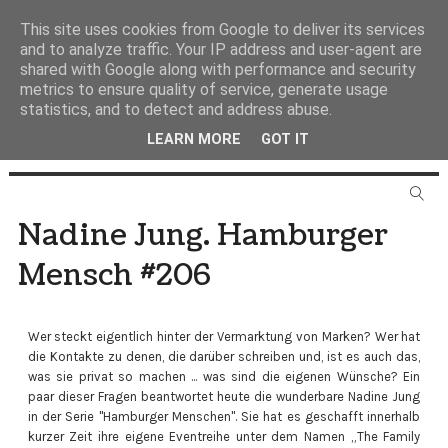
This site uses cookies from Google to deliver its services
and to analyze traffic. Your IP address and user-agent are
shared with Google along with performance and security
metrics to ensure quality of service, generate usage
statistics, and to detect and address abuse.
LEARN MORE
GOT IT
Nadine Jung. Hamburger
Mensch #206
Wer steckt eigentlich hinter der Vermarktung von Marken? Wer hat
die Kontakte zu denen, die darüber schreiben und, ist es auch das,
was sie privat so machen ... was sind die eigenen Wünsche? Ein
paar dieser Fragen beantwortet heute die wunderbare Nadine Jung
in der Serie "Hamburger Menschen". Sie hat es geschafft innerhalb
kurzer Zeit ihre eigene Eventreihe unter dem Namen „The Family