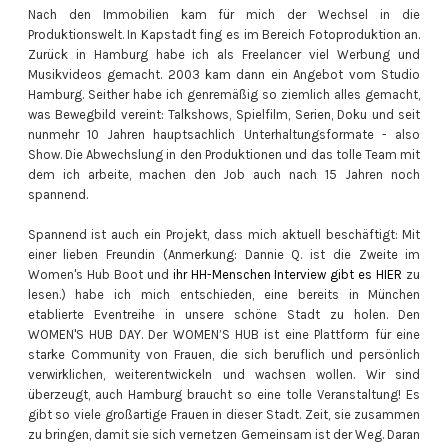
Nach den Immobilien kam für mich der Wechsel in die
Produktionswelt. In Kapstadt fing es im Bereich Fotoproduktion an.
Zurück in Hamburg habe ich als Freelancer viel Werbung und
Musikvideos gemacht. 2003 kam dann ein Angebot vom Studio
Hamburg. Seither habe ich genremäßig so ziemlich alles gemacht,
was Bewegbild vereint: Talkshows, Spielfilm, Serien, Doku und seit
nunmehr 10 Jahren hauptsachlich Unterhaltungsformate - also
Show. Die Abwechslung in den Produktionen und das tolle Team mit
dem ich arbeite, machen den Job auch nach 15 Jahren noch
spannend.
Spannend ist auch ein Projekt, dass mich aktuell beschäftigt: Mit
einer lieben Freundin (Anmerkung: Dannie Q. ist die Zweite im
Women's Hub Boot und
ihr HH-Menschen Interview gibt es HIER
zu
lesen.) habe ich mich entschieden, eine bereits in München
etablierte Eventreihe in unsere schöne Stadt zu holen. Den
WOMEN'S HUB DAY. Der WOMEN’S HUB ist eine Plattform für eine
starke Community von Frauen, die sich beruflich und persönlich
verwirklichen, weiterentwickeln und wachsen wollen. Wir sind
überzeugt, auch Hamburg braucht so eine tolle Veranstaltung! Es
gibt so viele großartige Frauen in dieser Stadt. Zeit, sie zusammen
zu bringen, damit sie sich vernetzen Gemeinsam ist der Weg. Daran