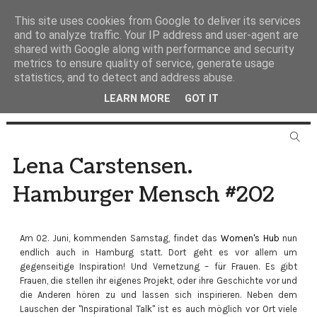
This site uses cookies from Google to deliver its services
and to analyze traffic. Your IP address and user-agent are
shared with Google along with performance and security
metrics to ensure quality of service, generate usage
statistics, and to detect and address abuse.
LEARN MORE
GOT IT
Lena Carstensen.
Hamburger Mensch #202
Am 02. Juni, kommenden Samstag, findet das
Women's Hub
nun
endlich auch in Hamburg statt. Dort geht es vor allem um
gegenseitige Inspiration! Und Vernetzung – für Frauen. Es gibt
Frauen, die stellen ihr eigenes Projekt, oder ihre Geschichte vor und
die Anderen hören zu und lassen sich inspirieren. Neben dem
Lauschen der "Inspirational Talk" ist es auch möglich vor Ort viele