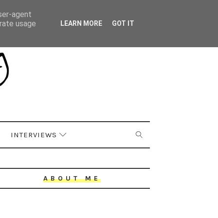
user-agent
erate usage
LEARN MORE
GOT IT
INTERVIEWS
ABOUT ME