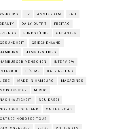
25HOURS
TV
AMSTERDAM
BALI
BEAUTY
DAILY OUTFIT
FREITAG
FRIENDS
FUNDSTÜCKE
GEDANKEN
GESUNDHEIT
GRIECHENLAND
HAMBURG
HAMBURG TIPPS
HAMBURGER MENSCHEN
INTERVIEW
ISTANBUL
IT´S ME
KATRINELUND
LIEBE
MADE IN HAMBURG
MAGAZINES
MOPOINSIDER
MUSIC
NACHHALTIGKEIT
NEU DABEI
NORDDEUTSCHLAND
ON THE ROAD
OSTSEE NORDSEE TOUR
PHOTOGRAPHER
REISE
ROTTERDAM