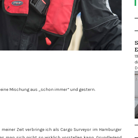
S
E
1
d
D
ie eine Mischung aus „schon immer“ und gestern.
il meiner Zeit verbringe ich als Cargo Surveyor im Hamburger
was man sich nicht so wirklich vorstellen kann. Grundlegend