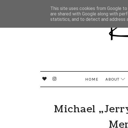
This site uses cookies from Google to d
are shared with Google along with perf
statistics, and to detect and address 
HOME
ABOUT
Michael „Jerr
Men