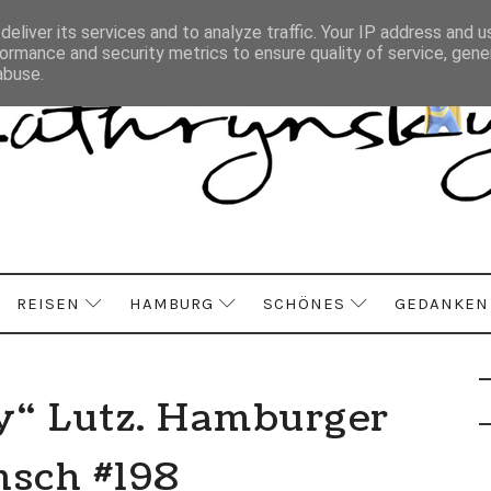
eliver its services and to analyze traffic. Your IP address and 
ormance and security metrics to ensure quality of service, gen
abuse.
REISEN
HAMBURG
SCHÖNES
GEDANKEN
y“ Lutz. Hamburger
sch #198