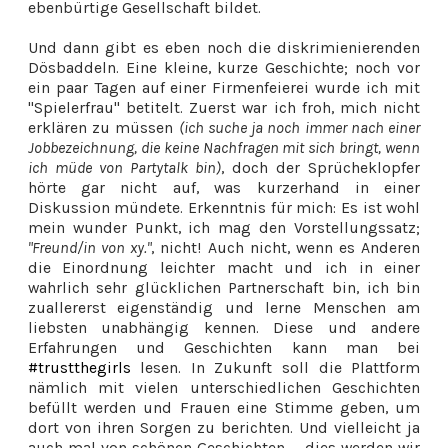
ebenbürtige Gesellschaft bildet.
Und dann gibt es eben noch die diskrimienierenden
Dösbaddeln. Eine kleine, kurze Geschichte; noch vor
ein paar Tagen auf einer Firmenfeierei wurde ich mit
"Spielerfrau" betitelt. Zuerst war ich froh, mich nicht
erklären zu müssen
(ich suche ja noch immer nach einer
Jobbezeichnung, die keine Nachfragen mit sich bringt, wenn
ich müde von Partytalk bin)
, doch der Sprücheklopfer
hörte gar nicht auf, was kurzerhand in einer
Diskussion mündete. Erkenntnis für mich: Es ist wohl
mein wunder Punkt, ich mag den Vorstellungssatz;
"Freund/in von xy."
, nicht! Auch nicht, wenn es Anderen
die Einordnung leichter macht und ich in einer
wahrlich sehr glücklichen Partnerschaft bin, ich bin
zuallererst eigenständig und lerne Menschen am
liebsten unabhängig kennen. Diese und andere
Erfahrungen und Geschichten kann man bei
#trustthegirls
lesen. In Zukunft soll die Plattform
nämlich mit vielen unterschiedlichen Geschichten
befüllt werden und Frauen eine Stimme geben, um
dort von ihren Sorgen zu berichten. Und vielleicht ja
auch mal von schönen Geschichten ... dies werden wir