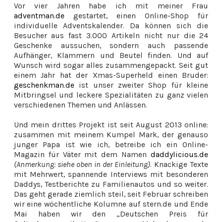
Vor vier Jahren habe ich mit meiner Frau
adventman.de
gestartet, einen Online-Shop für
individuelle Adventskalender. Da können sich die
Besucher aus fast 3.000 Artikeln nicht nur die 24
Geschenke aussuchen, sondern auch passende
Aufhänger, Klammern und Beutel finden. Und auf
Wunsch wird sogar alles zusammengepackt. Seit gut
einem Jahr hat der Xmas-Superheld einen Bruder:
geschenkman.de
ist unser zweiter Shop für kleine
Mitbringsel und leckere Spezialitäten zu ganz vielen
verschiedenen Themen und Anlässen.
Und mein drittes Projekt ist seit August 2013 online:
zusammen mit meinem Kumpel Mark, der genauso
junger Papa ist wie ich, betreibe ich ein Online-
Magazin für Väter mit dem Namen
daddylicious.de
(Anmerkung: siehe oben in der Einleitung)
. Knackige Texte
mit Mehrwert, spannende Interviews mit besonderen
Daddys, Testberichte zu Familienautos und so weiter.
Das geht gerade ziemlich steil, seit Februar schreiben
wir eine wöchentliche Kolumne auf stern.de und Ende
Mai haben wir den „Deutschen Preis für