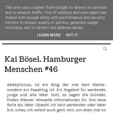
This site uses cookies from Google to deliver its services
and to analyze traffic. Your IP address and user-agent are
shared with Google along with performance and security
metrics to ensure quality of service, generate usage
statistics, and to detect and address abuse.
LEARN MORE
GOT IT
Kai Bösel. Hamburger
Menschen #46
daddylicious, ist ein Blog der mal kein Mama-,
sondern ein Papablog ist. Ein Angebot für werdende,
junge und alte Väter. Dort, so sagen die Gründer,
finden Männer relevante Informationen für ihre neue
Rolle als Vater. Obwohl ich kein werdender oder Vater
bin, schau ich selbst auch gern rein, um eben mal so