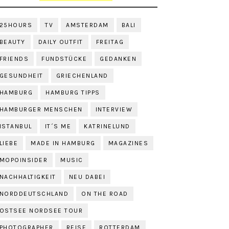
25HOURS
TV
AMSTERDAM
BALI
BEAUTY
DAILY OUTFIT
FREITAG
FRIENDS
FUNDSTÜCKE
GEDANKEN
GESUNDHEIT
GRIECHENLAND
HAMBURG
HAMBURG TIPPS
HAMBURGER MENSCHEN
INTERVIEW
ISTANBUL
IT´S ME
KATRINELUND
LIEBE
MADE IN HAMBURG
MAGAZINES
MOPOINSIDER
MUSIC
NACHHALTIGKEIT
NEU DABEI
NORDDEUTSCHLAND
ON THE ROAD
OSTSEE NORDSEE TOUR
PHOTOGRAPHER
REISE
ROTTERDAM