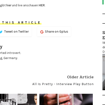
 gibt
hier
und live anschauen
HIER
.
 THIS ARTICLE
Tweet on Twitter
Share on Gplus
S
E
1
y
d
D
ted introvert.
rg, Germany.
Older Article
All Is Pretty - Interview Play Button