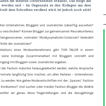
 haben die meisten Unternehmen erkannt. Das Blogs aus
 werden und – im Gegensatz zu den Kollegen aus dem
ld mit dem Schreiben verdient wird, ist jedoch noch nicht
hen Unternehmen, Bloggern und Journalisten zukünftig aussehen?
 zu verschicken? Können Blogger zur gemeinsamen Pressekonferenz
lteingesessenen „normalen“ Modejournalisten loslassen? Verändert
olle der Journalisten?
r Relations eines Modeunternehmens gibt TOM TAILOR in einem
seine bisherige Zusammenarbeit mit Bloggern vorstellt und
n Umgang mit Bloggern sowie Journalisten ergeben.
l der Fashion Industrie herausgearbeitet werden, welche Ansprüche
ormate langfristig Sinn machen, um allen Parteien – Unternehmen,
t zu werden. Wie gehen Modezeitschriften mit der „Spezies“ Fashion
e Konkurrenz? Und suchen oder meiden Fashion Blogger die direkte
 wollen wir genau diese Fragestellungen und die dazugehörige