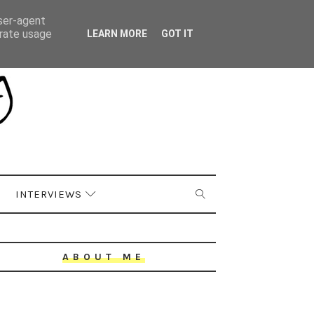
user-agent
erate usage
LEARN MORE
GOT IT
INTERVIEWS
ABOUT ME