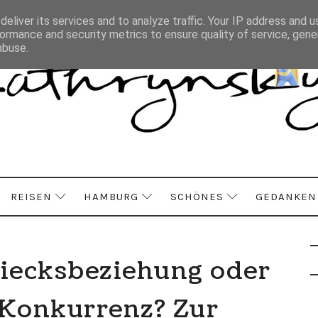
eliver its services and to analyze traffic. Your IP address and 
ormance and security metrics to ensure quality of service, gen
abuse.
REISEN
HAMBURG
SCHÖNES
GEDANKEN
iecksbeziehung oder
 Konkurrenz? Zur