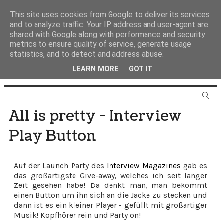
This site uses cookies from Google to deliver its services
and to analyze traffic. Your IP address and user-agent are
shared with Google along with performance and security
metrics to ensure quality of service, generate usage
statistics, and to detect and address abuse.
LEARN MORE
GOT IT
All is pretty - Interview
Play Button
Auf der Launch Party des
Interview Magazines
gab es
das großartigste Give-away, welches ich seit langer
Zeit gesehen habe! Da denkt man, man bekommt
einen Button um ihn sich an die Jacke zu stecken und
dann ist es ein kleiner Player - gefüllt mit großartiger
Musik! Kopfhörer rein und Party on!