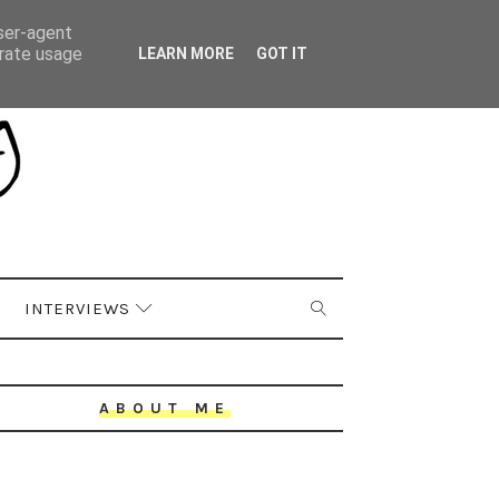
user-agent
erate usage
LEARN MORE
GOT IT
INTERVIEWS
ABOUT ME