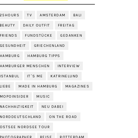
25HOURS
TV
AMSTERDAM
BALI
BEAUTY
DAILY OUTFIT
FREITAG
FRIENDS
FUNDSTÜCKE
GEDANKEN
GESUNDHEIT
GRIECHENLAND
HAMBURG
HAMBURG TIPPS
HAMBURGER MENSCHEN
INTERVIEW
ISTANBUL
IT´S ME
KATRINELUND
LIEBE
MADE IN HAMBURG
MAGAZINES
MOPOINSIDER
MUSIC
NACHHALTIGKEIT
NEU DABEI
NORDDEUTSCHLAND
ON THE ROAD
OSTSEE NORDSEE TOUR
PHOTOGRAPHER
REISE
ROTTERDAM