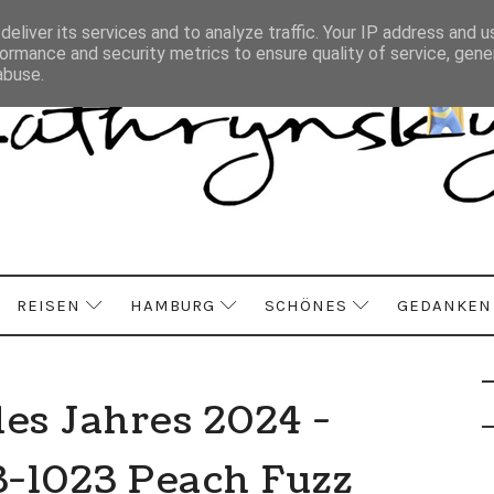
eliver its services and to analyze traffic. Your IP address and 
ormance and security metrics to ensure quality of service, gen
abuse.
REISEN
HAMBURG
SCHÖNES
GEDANKEN
des Jahres 2024 -
-1023 Peach Fuzz