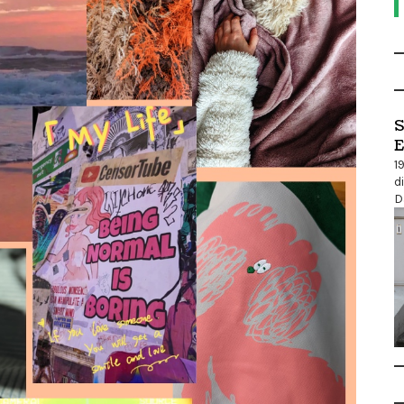
S
E
1
d
D