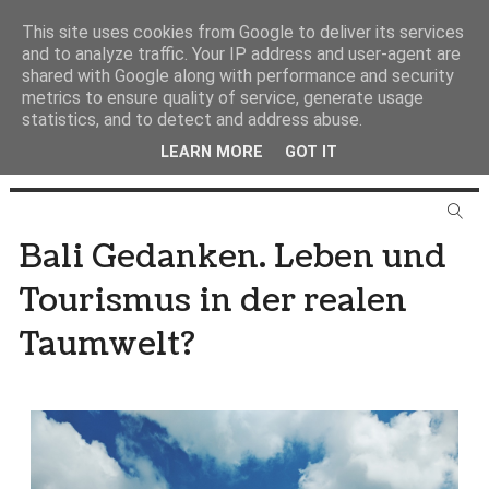
This site uses cookies from Google to deliver its services
and to analyze traffic. Your IP address and user-agent are
shared with Google along with performance and security
metrics to ensure quality of service, generate usage
statistics, and to detect and address abuse.
LEARN MORE
GOT IT
Bali Gedanken. Leben und
Tourismus in der realen
Taumwelt?