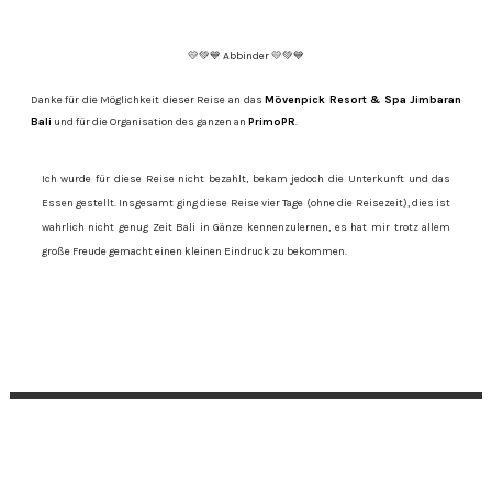
💛💚💙 Abbinder 💛💚💙
Danke für die Möglichkeit dieser Reise an das
Mövenpick Resort & Spa Jimbaran
Bali
und für die Organisation des ganzen an
PrimoPR
.
Ich wurde für diese Reise nicht bezahlt, bekam jedoch die Unterkunft und das
Essen gestellt. Insgesamt ging diese Reise vier Tage (ohne die Reisezeit), dies ist
wahrlich nicht genug Zeit Bali in Gänze kennenzulernen, es hat mir trotz allem
große Freude gemacht einen kleinen Eindruck zu bekommen.