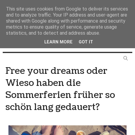
This site uses cookies from Google to deliver its services
and to analyze traffic. Your IP address and user-agent are
shared with Google along with performance and security
metrics to ensure quality of service, generate usage
statistics, and to detect and address abuse.
LEARN MORE
GOT IT
Free your dreams oder
Wieso haben die
Sommerferien früher so
schön lang gedauert?