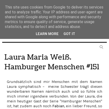
This site uses cookies from Google to deliver its services
and to analyze traffic. Your IP address and user-agent are
shared with Google along with performance and security
metrics to ensure quality of service, generate usage
statistics, and to detect and address abuse.
LEARN MORE
GOT IT
Laura Maria Weiß.
Hamburger Menschen #151
Grundsätzlich sind mir Menschen mit dem Namen
Laura symphatisch – meine Schwester trägt diesen
wunderbaren Namen nämlich auch und so fühle ich
mich immer irgendwie verbunden. Von der Laura, die
mein heutiger Gast der Serie "Hamburger Menschen"
ist, hat zudem auch noch
Fabian
, ein lieber Freund, so