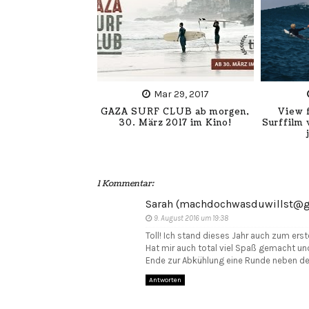
Mar 29, 2017
GAZA SURF CLUB ab morgen,
View 
30. März 2017 im Kino!
Surffilm 
1 Kommentar:
Sarah (machdochwasduwillst@g
9. August 2016 um 19:38
Toll! Ich stand dieses Jahr auch zum erste
Hat mir auch total viel Spaß gemacht u
Ende zur Abkühlung eine Runde neben 
Antworten