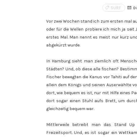
SURF
Di
Vor zwei Wochen stand ich zum ersten mal auf
oder für die Wellen probiere ich mich ja sei
erstes Mal. Man nennt es meist nur kurz un
abgekürzt wurde.
In Hamburg sieht man ziemlich oft Menschen
Städten? Und, ob diese alle fischen? Besti
Fischer bewegten die Kanus vor Tahiti auf de
allein dem Königs und seinen Auserwählte v
dort, wie bequem es ist, nur mit Hilfe eines 
dort sogar einen Stuhl aufs Brett, um durc
gleichzeitig bequem war.
Mittlerweile betreibt man das Stand Up
Freizeitsport. Und, es ist sogar ein Wettk