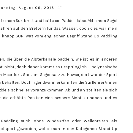
1
enstag, August 09, 2016
 einem Surfbrett und hatte ein Paddel dabei. Mit einem Segel
t Jahren auf den Brettern für das Wasser, doch dies war mein
d knapp SUP, was vom englischen Begriff Stand Up Paddling
, die über die Alsterkanäle paddeln, wie ist es in anderen
mmt nicht, doch daher kommt es ursprünglich – polynesische
m Meer fort. Ganz im Gegensatz zu Hawaii, dort war der Sport
orbehalten. Doch irgendwann erkannten die Surflehrer/innen
Paddels schneller voranzukommen. Ab und an stellten sie sich
h die erhöhte Position eine bessere Sicht zu haben und es
 Paddling auch ohne Windsurfen oder Wellenreiten als
ampfsport geworden, wobei man in den Kategorien Stand Up