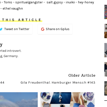
i
–
Toms
–
spiritualgangster
–
salt gypsy
–
inuikii
–
hey-honey
–
ethel vaughn
 THIS ARTICLE
Tweet on Twitter
Share on Gplus
y
ted introvert.
rg, Germany.
Older Article
144
Gila Freudenthal. Hamburger Mensch #143