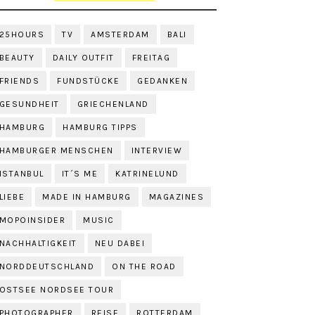
25HOURS
TV
AMSTERDAM
BALI
BEAUTY
DAILY OUTFIT
FREITAG
FRIENDS
FUNDSTÜCKE
GEDANKEN
GESUNDHEIT
GRIECHENLAND
HAMBURG
HAMBURG TIPPS
HAMBURGER MENSCHEN
INTERVIEW
ISTANBUL
IT´S ME
KATRINELUND
LIEBE
MADE IN HAMBURG
MAGAZINES
MOPOINSIDER
MUSIC
NACHHALTIGKEIT
NEU DABEI
NORDDEUTSCHLAND
ON THE ROAD
OSTSEE NORDSEE TOUR
PHOTOGRAPHER
REISE
ROTTERDAM