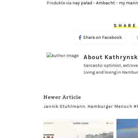
Produkte via
nay palad
–
Ambacht
–
my marin
SHARE
Share on Facebook
About Kathrynsk
Sarcastic optimist, extrover
Living and loving in Hambu
Newer Article
Jannik Stuhlmann. Hamburger Mensch #