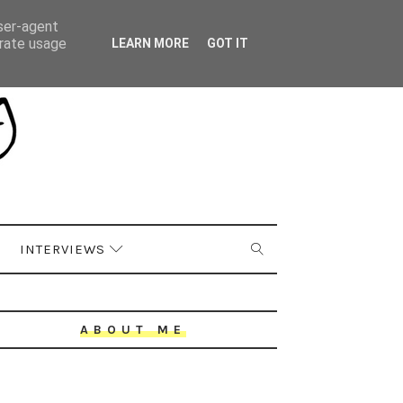
user-agent
erate usage
LEARN MORE
GOT IT
INTERVIEWS
ABOUT ME