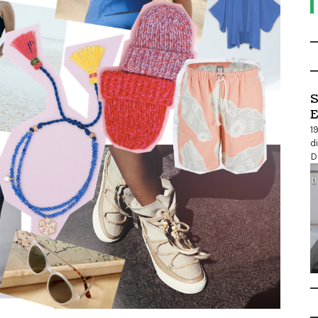
S
E
1
d
D