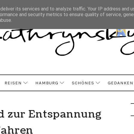
eliver its services and to analyze traffic. Your IP address and 
ormance and security metrics to ensure quality of service, gen
abuse.
REISEN
HAMBURG
SCHÖNES
GEDANKEN
d zur Entspannung
fahren