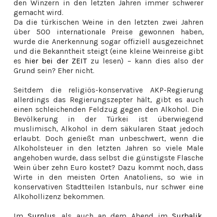
den Winzern in den letzten Jahren immer schwerer
gemacht wird.
Da die türkischen Weine in den letzten zwei Jahren
über 500 internationale Preise gewonnen haben,
wurde die Anerkennung sogar offiziell ausgezeichnet
und die Bekanntheit steigt (eine kleine Weinreise gibt
es
hier bei der ZEIT
zu lesen) – kann dies also der
Grund sein? Eher nicht.
Seitdem die religiös-konservative AKP-Regierung
allerdings das Regierungszepter hält, gibt es auch
einen schleichenden Feldzug gegen den Alkohol. Die
Bevölkerung in der Türkei ist überwiegend
muslimisch, Alkohol in dem säkularen Staat jedoch
erlaubt. Doch genießt man unbeschwert, wenn die
Alkoholsteuer in den letzten Jahren so viele Male
angehoben wurde, dass selbst die günstigste Flasche
Wein über zehn Euro kostet? Dazu kommt noch, dass
Wirte in den meisten Orten Anatoliens, so wie in
konservativen Stadtteilen Istanbuls, nur schwer eine
Alkohollizenz bekommen.
Im
Surplus
, als auch an dem Abend im
Surbalik
,