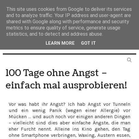
This site uses cookies from Google to deliver its services
and to analyze traffic. Your IP address and user-agent are
shared with Google along with performance and security
metrics to ensure quality of service, generate usage
statistics, and to detect and address abuse.
LEARN MORE
GOT IT
100 Tage ohne Angst –
einfach mal ausprobieren!
Vor was habt ihr Angst? Ich hab Angst vor Tunneln
und ein wenig Panik (wegen einer Allergie) vor
Mücken ... und auch noch vor einigen anderen Dingen
– vielleicht sind dies aber einfache Ängste, die man
eher Furcht nennt. Alleine ins Kino gehen, den Tag
ohne Smartphone verbringen, Waxing, Austern essen,