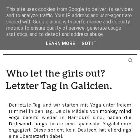
This site uses cookies from Google to deliver its services
and to analyze traffic. Your IP address and user-agent are
shared with Google along with performance and security
metrics to ensure quality of service, generate usage
statistics, and to detect and address abuse.
LEARN MORE
GOT IT
Who let the girls out?
Letzter Tag in Galicien.
Der letzte Tag und wir starten mit Yoga unter freiem
Himmel in den Tag. Da die Mädels von
monkey mind
yoga
bereits wieder in Hamburg sind, haben
die
Driftwood Jungs
heute eine spanische Yogalehrerin
engagiert. Diese spricht kein Deutsch, hat allerdings
eine Übersetzerin dabei.