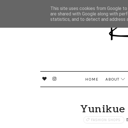
This site uses cookies from Google to d
are shared with Google along with perf
statistics, and to detect and address 
HOME
ABOUT
Yunikue 
FASHION SHOPS