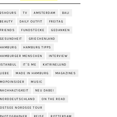
25HOURS
TV
AMSTERDAM
BALI
BEAUTY
DAILY OUTFIT
FREITAG
FRIENDS
FUNDSTÜCKE
GEDANKEN
GESUNDHEIT
GRIECHENLAND
HAMBURG
HAMBURG TIPPS
HAMBURGER MENSCHEN
INTERVIEW
ISTANBUL
IT´S ME
KATRINELUND
LIEBE
MADE IN HAMBURG
MAGAZINES
MOPOINSIDER
MUSIC
NACHHALTIGKEIT
NEU DABEI
NORDDEUTSCHLAND
ON THE ROAD
OSTSEE NORDSEE TOUR
PHOTOGRAPHER
REISE
ROTTERDAM