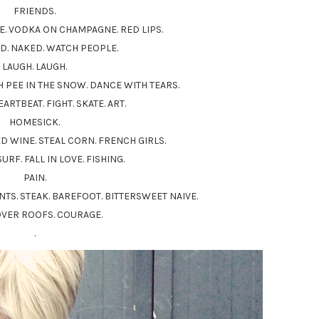
FRIENDS.
E. VODKA ON CHAMPAGNE. RED LIPS.
ND. NAKED. WATCH PEOPLE.
LAUGH. LAUGH.
 PEE IN THE SNOW. DANCE WITH TEARS.
ARTBEAT. FIGHT. SKATE. ART.
HOMESICK.
D WINE. STEAL CORN. FRENCH GIRLS.
URF. FALL IN LOVE. FISHING.
PAIN.
NTS. STEAK. BAREFOOT. BITTERSWEET NAIVE.
VER ROOFS. COURAGE.
.