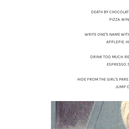
DEATH BY CHOCOLAT
PIZZA. WI
WRITE ONE'S NAME WITH
APPLEPIE. HE
DRINK TOO MUCH. RE
ESPRESSO. S
HIDE FROM THE GIRL'S PARE
JUMP O