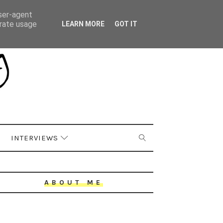
user-agent
erate usage
LEARN MORE
GOT IT
INTERVIEWS
ABOUT ME