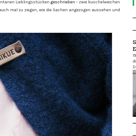
ntanen Lieblingsstücken
geschrieben
– zwei kuschelweichen
it auch mal zu zeigen, wie die Sachen angezogen aussehen und
S
E
1
d
D