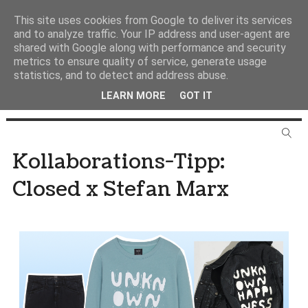
This site uses cookies from Google to deliver its services
and to analyze traffic. Your IP address and user-agent are
shared with Google along with performance and security
metrics to ensure quality of service, generate usage
statistics, and to detect and address abuse.
LEARN MORE
GOT IT
Kollaborations-Tipp:
Closed x Stefan Marx