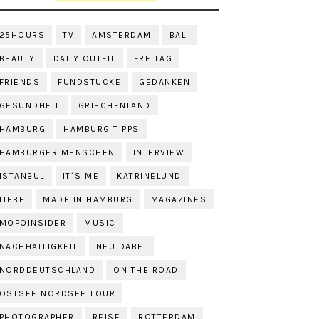
25HOURS
TV
AMSTERDAM
BALI
BEAUTY
DAILY OUTFIT
FREITAG
FRIENDS
FUNDSTÜCKE
GEDANKEN
GESUNDHEIT
GRIECHENLAND
HAMBURG
HAMBURG TIPPS
HAMBURGER MENSCHEN
INTERVIEW
ISTANBUL
IT´S ME
KATRINELUND
LIEBE
MADE IN HAMBURG
MAGAZINES
MOPOINSIDER
MUSIC
NACHHALTIGKEIT
NEU DABEI
NORDDEUTSCHLAND
ON THE ROAD
OSTSEE NORDSEE TOUR
PHOTOGRAPHER
REISE
ROTTERDAM