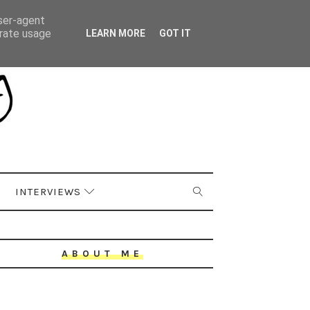
user-agent
erate usage
LEARN MORE
GOT IT
INTERVIEWS
ABOUT ME