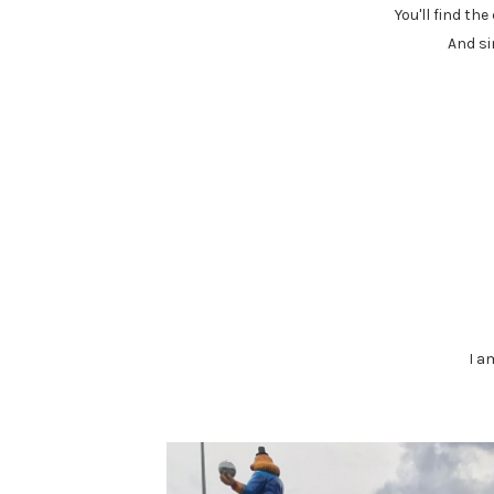
You'll find t
And si
I a