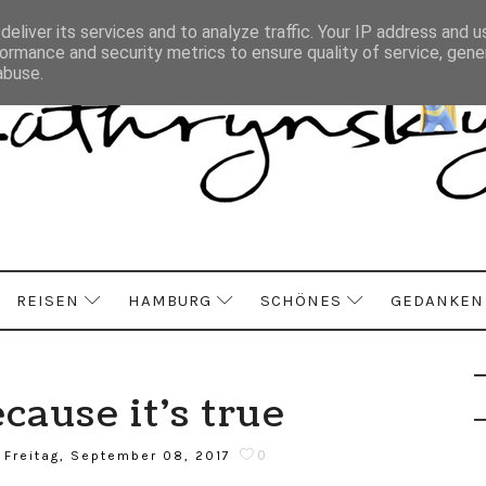
eliver its services and to analyze traffic. Your IP address and 
ormance and security metrics to ensure quality of service, gen
abuse.
REISEN
HAMBURG
SCHÖNES
GEDANKEN
ecause it's true
0
Freitag, September 08, 2017