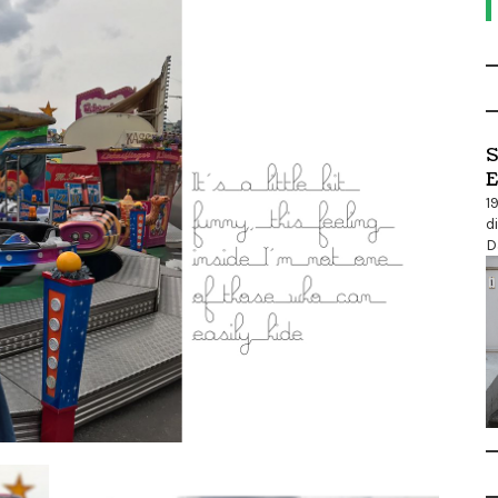
S
E
1
d
D