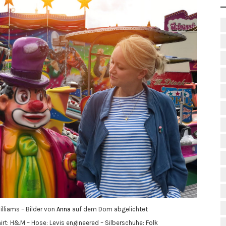
lliams – Bilder von
Anna
auf dem Dom abgelichtet
irt: H&M – Hose: Levis engineered – Silberschuhe: Folk