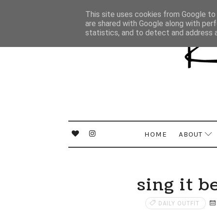
This site uses cookies from Google to d
are shared with Google along with perf
statistics, and to detect and address 
HOME
ABOUT
sing it b
DAILY OUTFIT