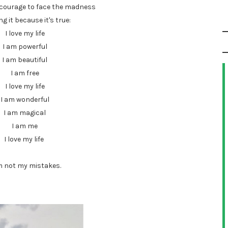
he courage to face the madness
ng it because it's true:
I love my life
I am powerful
I am beautiful
I am free
I love my life
I am wonderful
I am magical
I am me
I love my life
m not my mistakes.