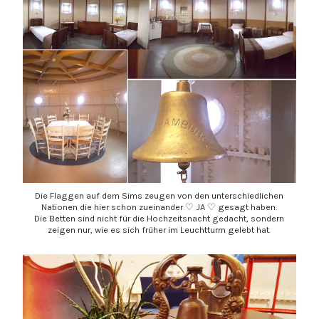
Die Flaggen auf dem Sims zeugen von den unterschiedlichen
Nationen die hier schon zueinander
♡
JA
♡
gesagt haben.
Die Betten sind nicht für die Hochzeitsnacht gedacht, sondern
zeigen nur, wie es sich früher im Leuchtturm gelebt hat.