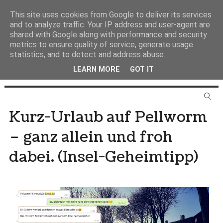
This site uses cookies from Google to deliver its services
and to analyze traffic. Your IP address and user-agent are
shared with Google along with performance and security
metrics to ensure quality of service, generate usage
statistics, and to detect and address abuse.
LEARN MORE
GOT IT
Kurz-Urlaub auf Pellworm
– ganz allein und froh
dabei. (Insel-Geheimtipp)