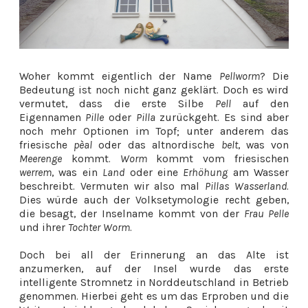
Woher kommt eigentlich der Name
Pellworm
? Die
Bedeutung ist noch nicht ganz geklärt. Doch es wird
vermutet, dass die erste Silbe
Pell
auf den
Eigennamen
Pille
oder
Pilla
zurückgeht. Es sind aber
noch mehr Optionen im Topf; unter anderem das
friesische
pèal
oder das altnordische
belt
, was von
Meerenge
kommt.
Worm
kommt vom friesischen
werrem
, was ein
Land
oder eine
Erhöhung
am Wasser
beschreibt. Vermuten wir also mal
Pillas
Wasserland
.
Dies würde auch der Volksetymologie recht geben,
die besagt, der Inselname kommt von der
Frau
Pelle
und ihrer
Tochter
Worm
.
Doch bei all der Erinnerung an das Alte ist
anzumerken, auf der Insel wurde das erste
intelligente Stromnetz in Norddeutschland in Betrieb
genommen. Hierbei geht es um das Erproben und die