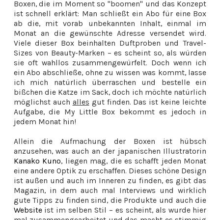
Boxen, die im Moment so "boomen" und das Konzept
ist schnell erklärt: Man schließt ein Abo für eine Box
ab die, mit vorab unbekannten Inhalt, einmal im
Monat an die gewünschte Adresse versendet wird.
Viele dieser Box beinhalten Duftproben und Travel-
Sizes von Beauty-Marken – es scheint so, als würden
sie oft wahllos zusammengewürfelt. Doch wenn ich
ein Abo abschließe, ohne zu wissen was kommt, lasse
ich mich natürlich überraschen und bestelle ein
bißchen die Katze im Sack, doch ich möchte natürlich
möglichst auch
alles
gut finden. Das ist keine leichte
Aufgabe, die My Little Box bekommt es jedoch in
jedem Monat hin!
Allein die Aufmachung der Boxen ist hübsch
anzusehen, was auch an der japanischen Illustratorin
Kanako Kuno
, liegen mag, die es schafft jeden Monat
eine andere Optik zu erschaffen. Dieses schöne Design
ist außen und auch im Inneren zu finden, es gibt das
Magazin, in dem auch mal Interviews und wirklich
gute Tipps zu finden sind, die Produkte und auch die
Website
ist im selben Stil – es scheint, als wurde hier
mal zusammengearbeitet und das macht es stimmig