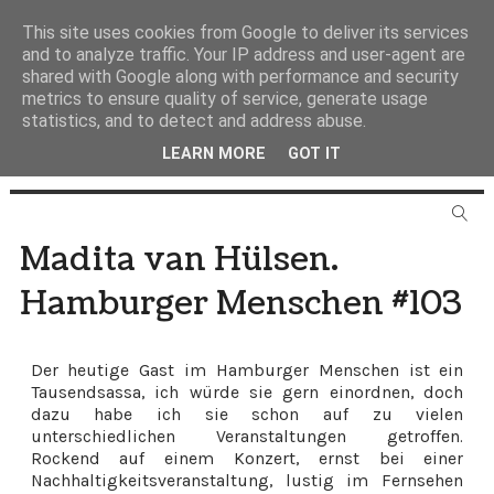
This site uses cookies from Google to deliver its services
and to analyze traffic. Your IP address and user-agent are
shared with Google along with performance and security
metrics to ensure quality of service, generate usage
statistics, and to detect and address abuse.
LEARN MORE
GOT IT
Madita van Hülsen.
Hamburger Menschen #103
Der heutige Gast im Hamburger Menschen ist ein
Tausendsassa, ich würde sie gern einordnen, doch
dazu habe ich sie schon auf zu vielen
unterschiedlichen Veranstaltungen getroffen.
Rockend auf einem Konzert, ernst bei einer
Nachhaltigkeitsveranstaltung, lustig im Fernsehen