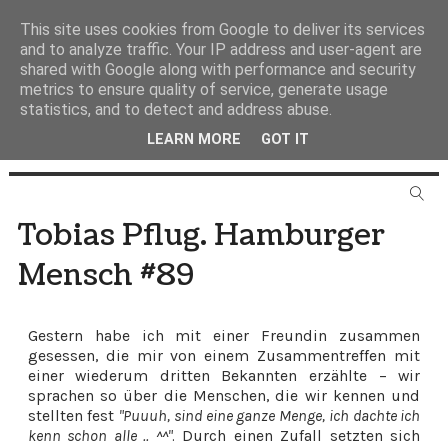
This site uses cookies from Google to deliver its services
and to analyze traffic. Your IP address and user-agent are
shared with Google along with performance and security
metrics to ensure quality of service, generate usage
statistics, and to detect and address abuse.
LEARN MORE
GOT IT
Tobias Pflug. Hamburger
Mensch #89
Gestern habe ich mit einer Freundin zusammen
gesessen, die mir von einem Zusammentreffen mit
einer wiederum dritten Bekannten erzählte – wir
sprachen so über die Menschen, die wir kennen und
stellten fest
"Puuuh, sind eine ganze Menge, ich dachte ich
kenn schon alle .. ^^"
. Durch einen Zufall setzten sich