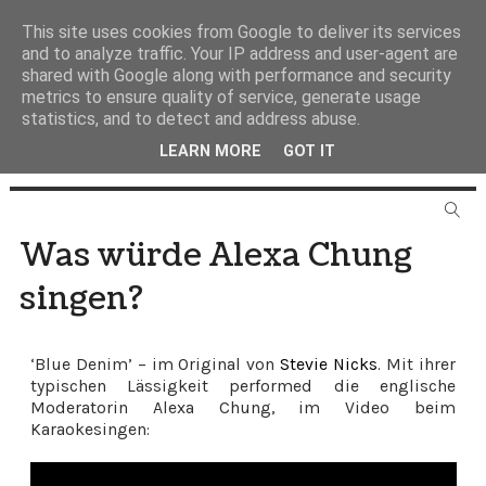
This site uses cookies from Google to deliver its services
and to analyze traffic. Your IP address and user-agent are
shared with Google along with performance and security
metrics to ensure quality of service, generate usage
statistics, and to detect and address abuse.
LEARN MORE
GOT IT
Was würde Alexa Chung
singen?
‘Blue Denim’ – im Original von
Stevie Nicks
. Mit ihrer
typischen Lässigkeit performed die englische
Moderatorin Alexa Chung, im Video beim
Karaokesingen: