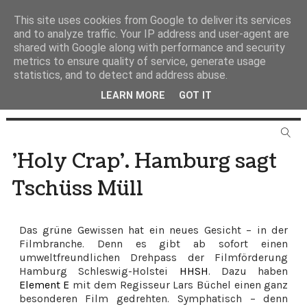
This site uses cookies from Google to deliver its services
and to analyze traffic. Your IP address and user-agent are
shared with Google along with performance and security
metrics to ensure quality of service, generate usage
statistics, and to detect and address abuse.
LEARN MORE
GOT IT
'Holy Crap'. Hamburg sagt
Tschüss Müll
Das grüne Gewissen hat ein neues Gesicht – in der
Filmbranche. Denn es gibt ab sofort einen
umweltfreundlichen Drehpass der Filmförderung
Hamburg Schleswig-Holstei
HHSH
. Dazu haben
Element E
mit dem Regisseur Lars Büchel einen ganz
besonderen Film gedrehten. Symphatisch – denn