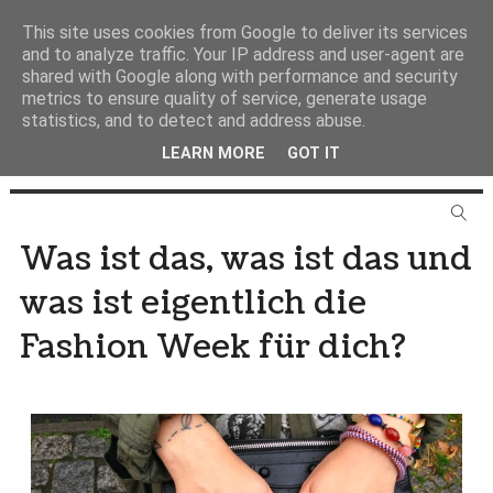
This site uses cookies from Google to deliver its services
and to analyze traffic. Your IP address and user-agent are
shared with Google along with performance and security
metrics to ensure quality of service, generate usage
statistics, and to detect and address abuse.
LEARN MORE
GOT IT
Was ist das, was ist das und
was ist eigentlich die
Fashion Week für dich?