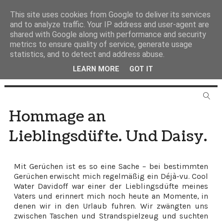
This site uses cookies from Google to deliver its services
and to analyze traffic. Your IP address and user-agent are
shared with Google along with performance and security
metrics to ensure quality of service, generate usage
statistics, and to detect and address abuse.
LEARN MORE
GOT IT
Hommage an
Lieblingsdüfte. Und Daisy.
Mit Gerüchen ist es so eine Sache – bei bestimmten
Gerüchen erwischt mich regelmäßig ein Déjà-vu. Cool
Water Davidoff war einer der Lieblingsdüfte meines
Vaters und erinnert mich noch heute an Momente, in
denen wir in den Urlaub fuhren. Wir zwängten uns
zwischen Taschen und Strandspielzeug und suchten