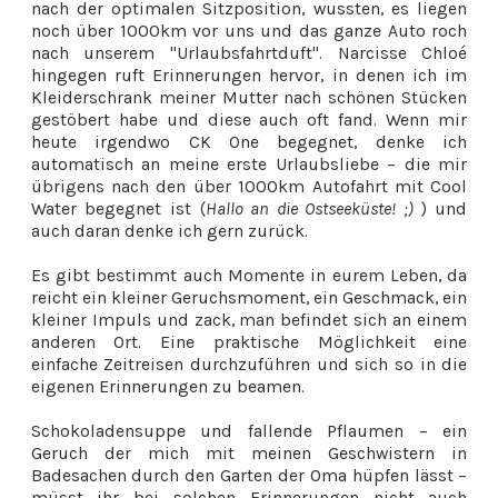
nach der optimalen Sitzposition, wussten, es liegen
noch über 1000km vor uns und das ganze Auto roch
nach unserem "Urlaubsfahrtduft". Narcisse Chloé
hingegen ruft Erinnerungen hervor, in denen ich im
Kleiderschrank meiner Mutter nach schönen Stücken
gestöbert habe und diese auch oft fand. Wenn mir
heute irgendwo CK One begegnet, denke ich
automatisch an meine erste Urlaubsliebe – die mir
übrigens nach den über 1000km Autofahrt mit Cool
Water begegnet ist (
Hallo an die Ostseeküste! ;)
) und
auch daran denke ich gern zurück.
Es gibt bestimmt auch Momente in eurem Leben, da
reicht ein kleiner Geruchsmoment, ein Geschmack, ein
kleiner Impuls und zack, man befindet sich an einem
anderen Ort. Eine praktische Möglichkeit eine
einfache Zeitreisen durchzuführen und sich so in die
eigenen Erinnerungen zu beamen.
Schokoladensuppe und fallende Pflaumen – ein
Geruch der mich mit meinen Geschwistern in
Badesachen durch den Garten der Oma hüpfen lässt –
müsst ihr bei solchen Erinnerungen nicht auch