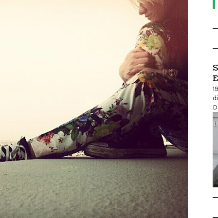
S
E
1
d
D