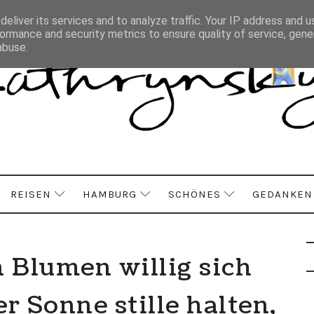
eliver its services and to analyze traffic. Your IP address and 
ormance and security metrics to ensure quality of service, gen
abuse.
REISEN
HAMBURG
SCHÖNES
GEDANKEN
n Blumen willig sich
r Sonne stille halten,