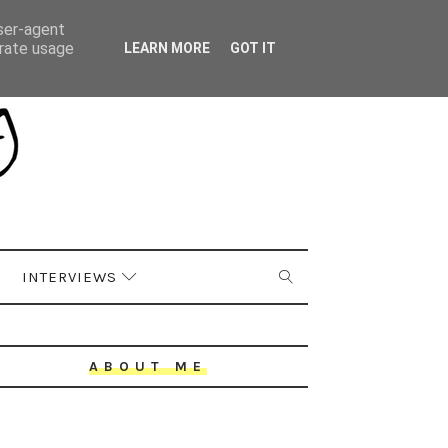
user-agent
erate usage
LEARN MORE
GOT IT
INTERVIEWS
ABOUT ME