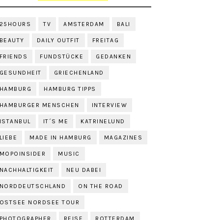
25HOURS
TV
AMSTERDAM
BALI
BEAUTY
DAILY OUTFIT
FREITAG
FRIENDS
FUNDSTÜCKE
GEDANKEN
GESUNDHEIT
GRIECHENLAND
HAMBURG
HAMBURG TIPPS
HAMBURGER MENSCHEN
INTERVIEW
ISTANBUL
IT´S ME
KATRINELUND
LIEBE
MADE IN HAMBURG
MAGAZINES
MOPOINSIDER
MUSIC
NACHHALTIGKEIT
NEU DABEI
NORDDEUTSCHLAND
ON THE ROAD
OSTSEE NORDSEE TOUR
PHOTOGRAPHER
REISE
ROTTERDAM