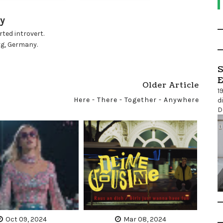
y
ted introvert.
rg, Germany.
S
E
Older Article
1
Here - There - Together - Anywhere
d
D
Oct 09, 2024
Mar 08, 2024