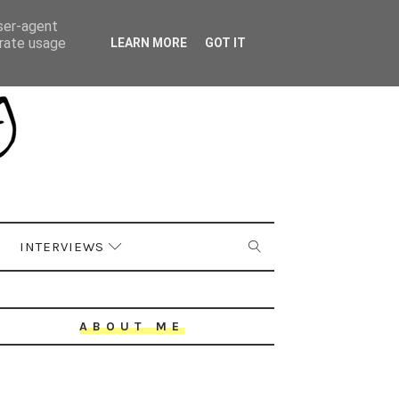
user-agent
erate usage
LEARN MORE
GOT IT
INTERVIEWS
ABOUT ME