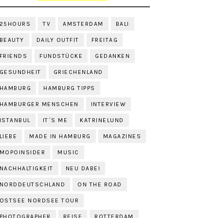
25HOURS
TV
AMSTERDAM
BALI
BEAUTY
DAILY OUTFIT
FREITAG
FRIENDS
FUNDSTÜCKE
GEDANKEN
GESUNDHEIT
GRIECHENLAND
HAMBURG
HAMBURG TIPPS
HAMBURGER MENSCHEN
INTERVIEW
ISTANBUL
IT´S ME
KATRINELUND
LIEBE
MADE IN HAMBURG
MAGAZINES
MOPOINSIDER
MUSIC
NACHHALTIGKEIT
NEU DABEI
NORDDEUTSCHLAND
ON THE ROAD
OSTSEE NORDSEE TOUR
PHOTOGRAPHER
REISE
ROTTERDAM