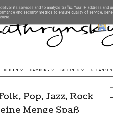
eliver its services and to analyze traffic. Your IP address and 
ormance and security metrics to ensure quality of service, gen
abuse.
REISEN
HAMBURG
SCHÖNES
GEDANKEN
olk, Pop, Jazz, Rock
d eine Menge Spaß