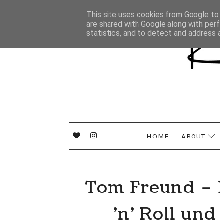
This site uses cookies from Google to d
are shared with Google along with perf
statistics, and to detect and address 
HOME
ABOUT
Tom Freund – F
'n' Roll un