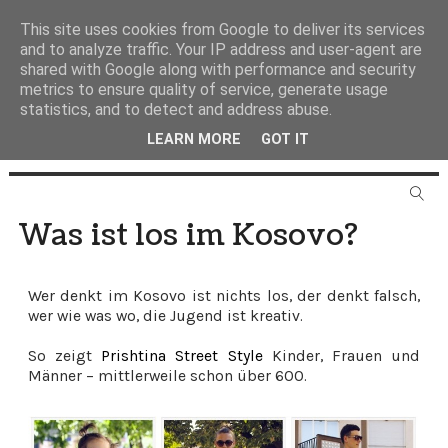
This site uses cookies from Google to deliver its services
and to analyze traffic. Your IP address and user-agent are
shared with Google along with performance and security
metrics to ensure quality of service, generate usage
statistics, and to detect and address abuse.
LEARN MORE
GOT IT
Was ist los im Kosovo?
Wer denkt im Kosovo ist nichts los, der denkt falsch,
wer wie was wo, die Jugend ist kreativ.
So zeigt
Prishtina Street Style
Kinder, Frauen und
Männer – mittlerweile schon über 600.