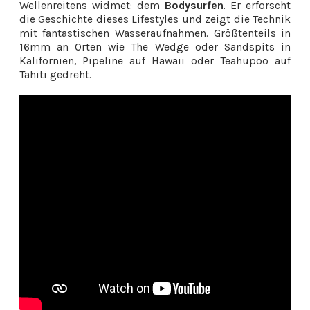
Wellenreitens widmet: dem
Bodysurfen
. Er erforscht
die Geschichte dieses Lifestyles und zeigt die Technik
mit fantastischen Wasseraufnahmen. Größtenteils in
16mm an Orten wie The Wedge oder Sandspits in
Kalifornien, Pipeline auf Hawaii oder Teahupoo auf
Tahiti gedreht.