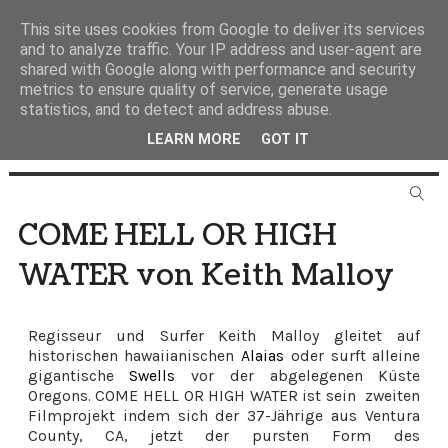
This site uses cookies from Google to deliver its services
and to analyze traffic. Your IP address and user-agent are
shared with Google along with performance and security
metrics to ensure quality of service, generate usage
statistics, and to detect and address abuse.
LEARN MORE
GOT IT
COME HELL OR HIGH
WATER von Keith Malloy
Regisseur und Surfer Keith Malloy gleitet auf
historischen hawaiianischen
Alaias
oder surft alleine
gigantische
Swells
vor der abgelegenen Küste
Oregons. COME HELL OR HIGH WATER ist sein zweiten
Filmprojekt indem sich der 37-Jährige aus Ventura
County, CA, jetzt der pursten Form des