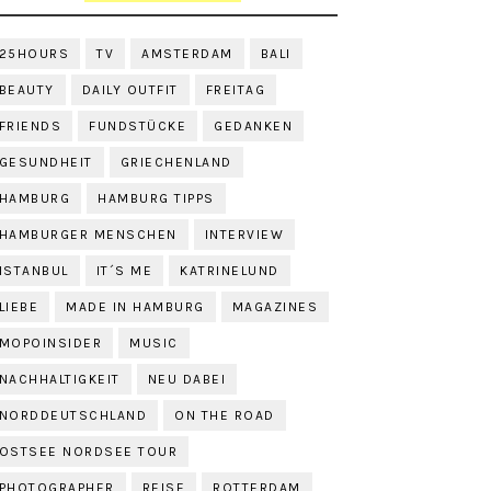
25HOURS
TV
AMSTERDAM
BALI
BEAUTY
DAILY OUTFIT
FREITAG
FRIENDS
FUNDSTÜCKE
GEDANKEN
GESUNDHEIT
GRIECHENLAND
HAMBURG
HAMBURG TIPPS
HAMBURGER MENSCHEN
INTERVIEW
ISTANBUL
IT´S ME
KATRINELUND
LIEBE
MADE IN HAMBURG
MAGAZINES
MOPOINSIDER
MUSIC
NACHHALTIGKEIT
NEU DABEI
NORDDEUTSCHLAND
ON THE ROAD
OSTSEE NORDSEE TOUR
PHOTOGRAPHER
REISE
ROTTERDAM