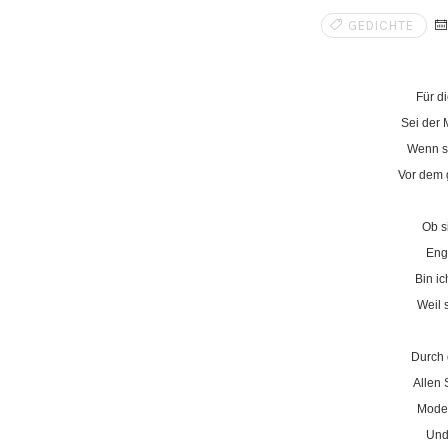
GEDICHTE
Für d
Sei der 
Wenn si
Vor dem g
Ob s
Eng
Bin ic
Weil 
Durch 
Allen
Mode 
Und