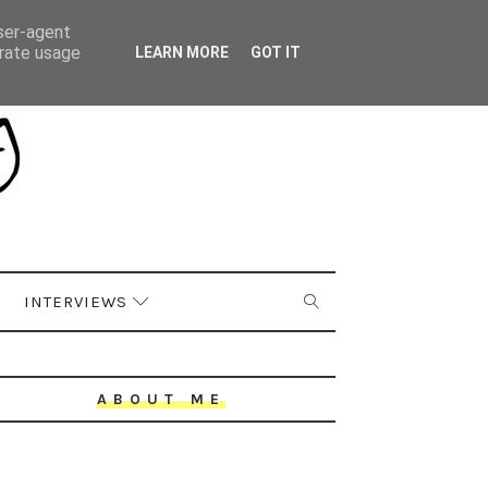
user-agent
erate usage
LEARN MORE
GOT IT
INTERVIEWS
ABOUT ME