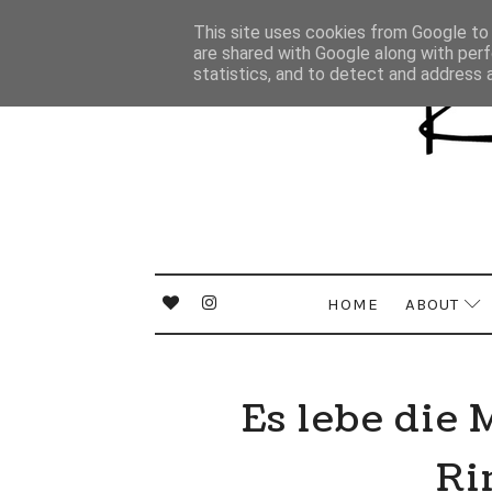
This site uses cookies from Google to d
are shared with Google along with perf
statistics, and to detect and address 
HOME
ABOUT
Es lebe die
Ri