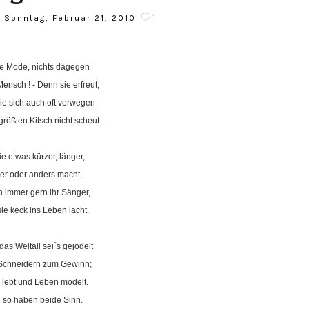
1
Sonntag, Februar 21, 2010
ie Mode, nichts dagegen
Mensch ! - Denn sie erfreut,
e sich auch oft verwegen
rößten Kitsch nicht scheut.
ie etwas kürzer, länger,
er oder anders macht,
h immer gern ihr Sänger,
sie keck ins Leben lacht.
das Weltall sei´s gejodelt
 Schneidern zum Gewinn;
lebt und Leben modelt.
 so haben beide Sinn.