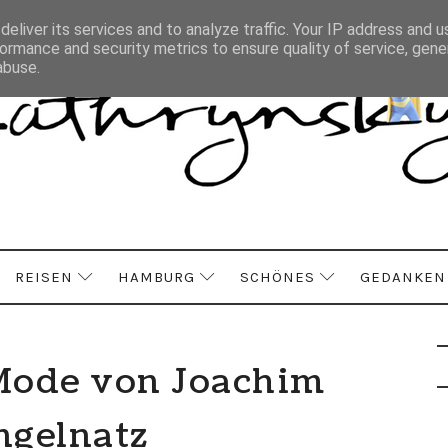
eliver its services and to analyze traffic. Your IP address and 
ormance and security metrics to ensure quality of service, gen
abuse.
REISEN
HAMBURG
SCHÖNES
GEDANKEN
 Mode von Joachim
ngelnatz