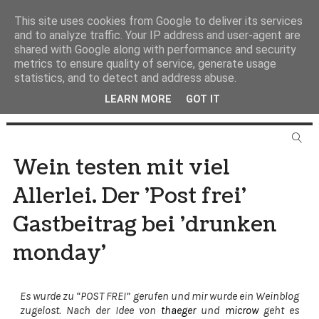
This site uses cookies from Google to deliver its services
and to analyze traffic. Your IP address and user-agent are
shared with Google along with performance and security
metrics to ensure quality of service, generate usage
statistics, and to detect and address abuse.
LEARN MORE
GOT IT
Wein testen mit viel
Allerlei. Der 'Post frei'
Gastbeitrag bei 'drunken
monday'
Es wurde zu
“POST FREI”
gerufen und mir wurde ein Weinblog
zugelost.
Nach der Idee von
thaeger
und
microw
geht es