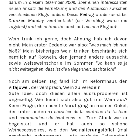
darum in diesem Dezember 2009, über einen interessanten
neuen Ansatz die Vernetzung und den Austausch zwischen
verschiedenen Blogs fördern. Dieser
Beitrag
wurde zuerst bei
Drunken Monday
veröffentlicht (der Weinblog wurde mir
zugelost) und ich nehme ihn auch auf meinen Blog auf:
Wein trink ich gerne, doch Ahnung hab ich davon
nicht. Mein erster Gedanke war also:
"Was mach ich nun
bloß?"
Mein bisheriges Wein trinken beschränkt sich
nämlich auf Rotwein, den jemand anders aussucht,
sowie Weissweinschorle im Sommer.
"So kann es ja
nicht weitergehen, dass ist die Gelegenheit, dachte ich!"
Noch am selben Tag fand ich im Reformhaus den
Vitajuwel
, der versprach, Wein zu veredeln.
Gute Idee, doch diesen allein auszuprobieren ist
ungesellig. Wer kennt sich also gut mir Wein aus?
Keine Frage, der nächste Anruf ging an meinen Onkel,
der unter anderem
chevelier de la confrérie du tasterin
und
commanderie du bontemps
ist. Zum Glück war er
begeistert und er hat auch so schöne
Weinaccessoires, wie den
Weinalterungslöffel
(mal
geschenkt bekommen) – die perfekte Gelegenheit