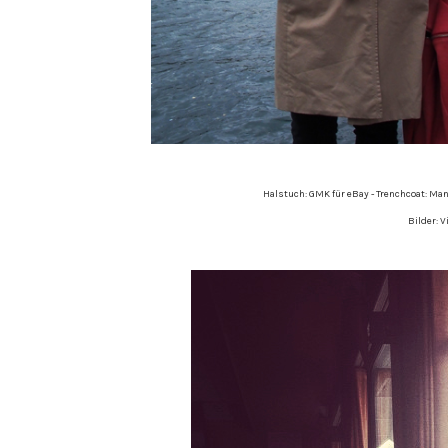
Halstuch: GMK für eBay - Trenchcoat: Ma
Bilder: 