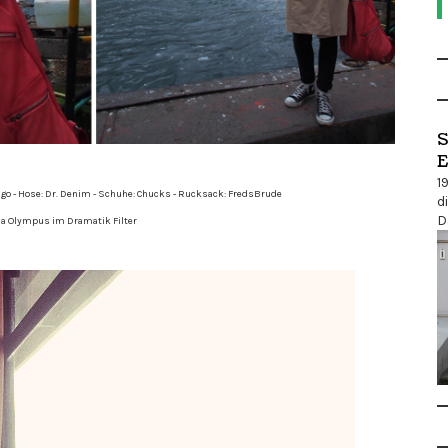
S
E
1
ngo - Hose: Dr. Denim - Schuhe: Chucks - Rucksack: FredsBrude
d
D
Via Olympus im Dramatik Filter