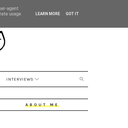
user-agent
erate usage
LEARN MORE
GOT IT
INTERVIEWS
ABOUT ME