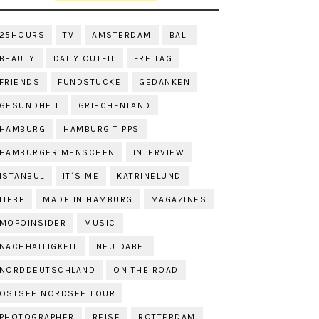
25HOURS
TV
AMSTERDAM
BALI
BEAUTY
DAILY OUTFIT
FREITAG
FRIENDS
FUNDSTÜCKE
GEDANKEN
GESUNDHEIT
GRIECHENLAND
HAMBURG
HAMBURG TIPPS
HAMBURGER MENSCHEN
INTERVIEW
ISTANBUL
IT´S ME
KATRINELUND
LIEBE
MADE IN HAMBURG
MAGAZINES
MOPOINSIDER
MUSIC
NACHHALTIGKEIT
NEU DABEI
NORDDEUTSCHLAND
ON THE ROAD
OSTSEE NORDSEE TOUR
PHOTOGRAPHER
REISE
ROTTERDAM