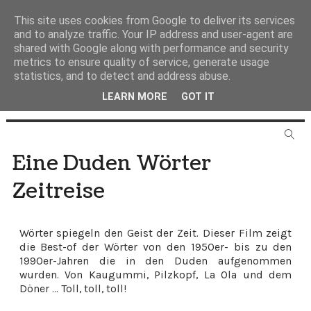
This site uses cookies from Google to deliver its services
and to analyze traffic. Your IP address and user-agent are
shared with Google along with performance and security
metrics to ensure quality of service, generate usage
statistics, and to detect and address abuse.
LEARN MORE
GOT IT
Eine Duden Wörter
Zeitreise
Wörter spiegeln den Geist der Zeit. Dieser Film zeigt
die Best-of der Wörter von den 1950er- bis zu den
1990er-Jahren die in den Duden aufgenommen
wurden. Von Kaugummi, Pilzkopf, La Ola und dem
Döner ... Toll, toll, toll!